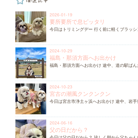
2026-01-19
要所要所で息ピッタリ
今日はトリミングデー 行く前に軽くブラッシ
2024-10-29
福島・那須方面へお出かけ
福島・那須方面へお出かけ 途中、道の駅ばん
2024-10-23
宮古の潮風クンクンクン
今日は宮古市浄土ヶ浜へお出かけ 途中、岩
2024-06-16
父の日だから？
今日は父の日だから？ 珍しく朝から父ちゃん